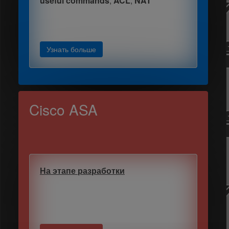
useful commands
,
ACL
,
NAT
Узнать больше
Cisco ASA
На этапе разработки