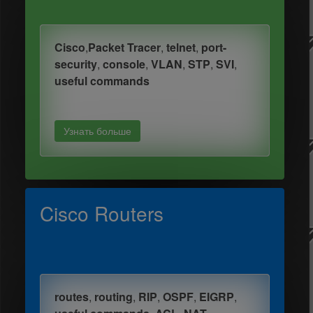
Cisco
,
Packet Tracer
,
telnet
,
port-
security
,
console
,
VLAN
,
STP
,
SVI
,
useful commands
Узнать больше
Cisco Routers
routes
,
routing
,
RIP
,
OSPF
,
EIGRP
,