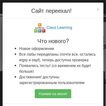
gurkin33
×
Сайт переехал!
База знаний от
Cisco Learning
gurkin33
Что нового?
learning awesome things
Новое оформление
Все лабы переделаны (почти все, остались
eigrp и ospf), теперь доступна проверка
Появились тесты! (со временем их будет
больше)
Достижения! доступны
Сетевой инженер - это просто
зарегистрированным пользователям
Если вы здесь впервые и не знаете с чего начать,
Нажми на меня!
советую обратиться к инструкции
Как пользоваться
этим ресурсом