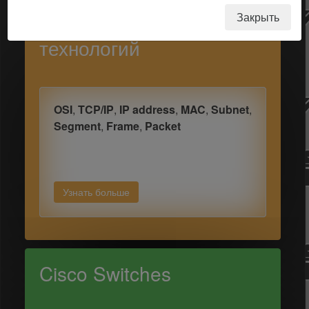
Закрыть
Основы сетевых
технологий
OSI
,
TCP/IP
,
IP address
,
MAC
,
Subnet
,
Segment
,
Frame
,
Packet
Узнать больше
Cisco Switches